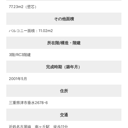
77.23m2（壁芯）
その他面積
バルコニー面積：11.02m2
所在階/構造・階建
3階/RC3階建
完成時期（築年月）
2001年5月
住所
三重県津市垂水2678-6
交通
近鉄名古屋線 南ヶ丘駅 徒歩11分